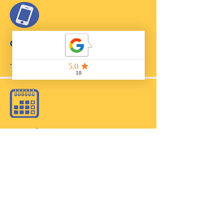
contato
. . .
entra em contato com você
. . .
agendamento
. . .
escolhe a data e período do serviço
.
. .