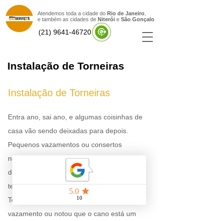
Atendemos toda a cidade do
Rio de Janeiro
,
e também as cidades de
Niterói
e
São Gonçal
o
(21) 9641-46720
Instalação de Torneiras
Instalação de Torneiras
Entra ano, sai ano, e algumas coisinhas de
casa vão sendo deixadas para depois.
Pequenos vazamentos ou consertos
necessários podem se tornar uma grande
dor de cabeça quando não resolvidos em
tempo hábil.
Torneiras são assim. Percebeu um
vazamento ou notou que o cano está um