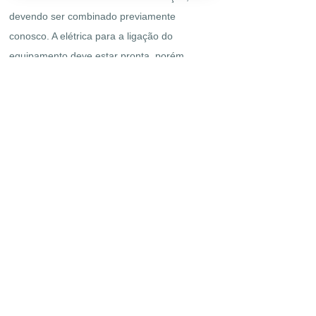
devendo ser combinado previamente
conosco. A elétrica para a ligação do
equipamento deve estar pronta, porém
pequenos ajustem podem ser feitos pela Max
Serviços, desde que previamente combinado.
Entre em contato agora e solicite a instalação
da sua
coifa de ilha
© 2026 Max Serviços. Todos os direitos
reservados.
Política de Privacidade
Termos