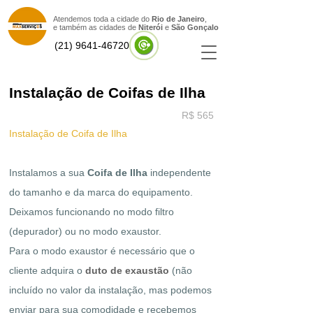
Atendemos toda a cidade do
Rio de Janeiro
,
e também as cidades de
Niterói
e
São Gonçal
o
(21) 9641-46720
Instalação de Coifas de Ilha
R$ 565
Instalação de Coifa de Ilha
Instalamos a sua
Coifa de Ilha
independente
do tamanho e da marca do equipamento.
Deixamos funcionando no modo filtro
(depurador) ou no modo exaustor.
Para o modo exaustor é necessário que o
cliente adquira o
duto de exaustão
(não
incluído no valor da instalação, mas podemos
enviar para sua comodidade e recebemos