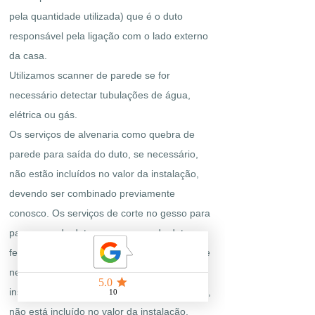
pela quantidade utilizada) que é o duto
responsável pela ligação com o lado externo
da casa.
Utilizamos scanner de parede se for
necessário detectar tubulações de água,
elétrica ou gás.
Os serviços de alvenaria como quebra de
parede para saída do duto, se necessário,
não estão incluídos no valor da instalação,
devendo ser combinado previamente
conosco. Os serviços de corte no gesso para
passagem do duto, a passagem do duto e o
fechamento com gesso em torno da coifa, se
R$ 525
necessário, estão sim incluídos no valor da
instalação. Serviço de pintura, se necessário,
não está incluído no valor da instalação,