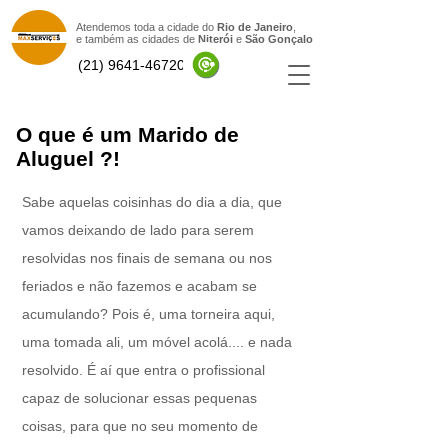
Atendemos toda a cidade do
Rio de Janeiro
,
e também as cidades de
Niterói
e
São Gonçal
o
(21) 9641-46720
O que é um Marido de
Aluguel ?!
Sabe aquelas coisinhas do dia a dia, que
vamos deixando de lado para serem
resolvidas nos finais de semana ou nos
feriados e não fazemos e acabam se
acumulando? Pois é, uma torneira aqui,
uma tomada ali, um móvel acolá.... e nada
resolvido. É aí que entra o profissional
capaz de solucionar essas pequenas
coisas, para que no seu momento de