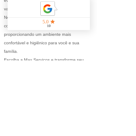
evitando problemas futuros como
vazamentos.
Nossa equipe se dedica a atender suas
com profissionalismo e qualidade,
proporcionando um ambiente mais
confortável e higiênico para você e sua
família.
Escolha a Max Serviços e transforme seu
banheiro com praticidade e confiança.
© 2026 Max Serviços. Todos os direitos
reservados.
Política de Privacidade
Termos
de Uso
Contato