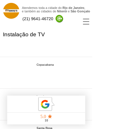
Atendemos toda a cidade do
Rio de Janeiro
,
e também as cidades de
Niterói
e
São Gonçal
o
(21) 9641-46720
Instalação de TV
Item List
Copacabana
Icarai
Santa Rosa