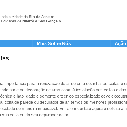
toda a cidade do
Rio de Janeiro
,
s cidades de
Niterói
e
São Gonçal
o
Mais Sobre Nós
Ação 
ifas
 importância para a renovação do ar de uma cozinha, as coifas e o
ndo parte da decoração de uma casa. A instalação das coifas e dos
técnica e habilidade e somente o técnico especializado deve executa
lha, coifa de parede ou depurador de ar, temos os melhores profission
xecutado de maneira impecável. Entre em contato agora e solicite a 
da sua coifa ou do seu depurador de ar.