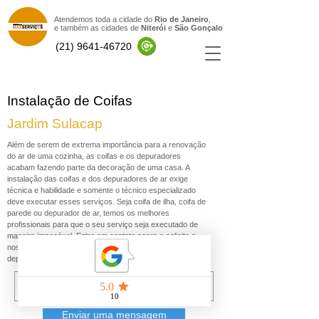
Atendemos toda a cidade do
Rio de Janeiro
,
e também as cidades de
Niterói
e
São Gonçal
o
(21) 9641-46720
Instalação de Coifas
Jardim Sulacap
Além de serem de extrema importância para a renovação
do ar de uma cozinha, as coifas e os depuradores
acabam fazendo parte da decoração de uma casa. A
instalação das coifas e dos depuradores de ar exige
técnica e habilidade e somente o técnico especializado
deve executar esses serviços. Seja coifa de ilha, coifa de
parede ou depurador de ar, temos os melhores
profissionais para que o seu serviço seja executado de
maneira impecável. Entre em contato agora e solicite a
nossa visita para a instalação da sua coifa ou do seu
depurador de ar.
Enviar uma mensagem