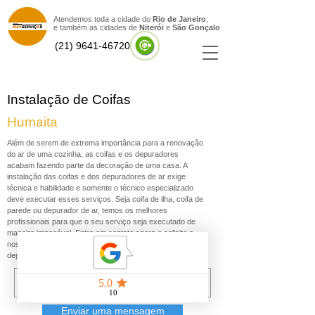
Atendemos toda a cidade do
Rio de Janeiro
,
e também as cidades de
Niterói
e
São Gonçal
o
(21) 9641-46720
Instalação de Coifas
Humaita
Além de serem de extrema importância para a renovação
do ar de uma cozinha, as coifas e os depuradores
acabam fazendo parte da decoração de uma casa. A
instalação das coifas e dos depuradores de ar exige
técnica e habilidade e somente o técnico especializado
deve executar esses serviços. Seja coifa de ilha, coifa de
parede ou depurador de ar, temos os melhores
profissionais para que o seu serviço seja executado de
maneira impecável. Entre em contato agora e solicite a
nossa visita para a instalação da sua coifa ou do seu
depurador de ar.
Enviar uma mensagem