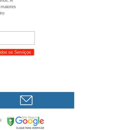
unos. A
r maiores
iro
dos os Serviços
o