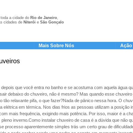
toda a cidade do
Rio de Janeiro
,
s cidades de
Niterói
e
São Gonçal
o
Mais Sobre Nós
Ação 
uveiros
o, depois que você entra no banho e se acostuma com aquela água qu
sair debaixo do chuveiro, não é mesmo? Mas quando esse chuveiro e
 tão relaxante pifa, o que fazer?Nada de pânico nessa hora. O chuv
ia elétrica em térmica. Nos dias frios as pessoas utilizam a posição 
com mais frequência, exigindo mais potência. Por isso, maior é a ch
 pleno inverno.Como instalar chuveiro de casa é a dúvida que não qu
e processo aparentemente simples trás um certo grau de dificuldad