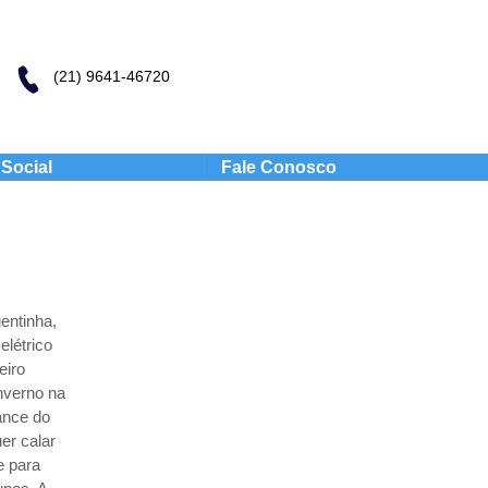
(21) 9641-46720
Social
Fale Conosco
entinha,
létrico
eiro
inverno na
ance do
er calar
e para