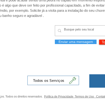
vida e pode acabar sendo uma pedra no sapato em momento inoport
 é algo que deve ser feito por profissional capacitado, a fim de evita
io, por exemplo. Solicite já a visita para a instalação do seu chuve
eu banho seguro e agradável .
Enviar uma mensagem
To
Todos os Serviços
os. Todos os direitos reservados.
Política de Privacidade
Termos de Uso
Contat