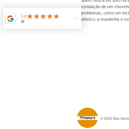
quem nunca fez isso na 
instalação de um chuveiro
problemas, como um incênd
elétrico, e mantenha o s
© 2026 Max Serviç