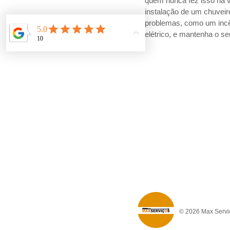
quem nunca fez isso na 
instalação de um chuveiro
problemas, como um incênd
elétrico, e mantenha o s
© 2026 Max Serviç