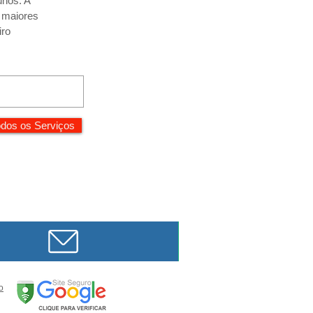
unos. A
r maiores
iro
dos os Serviços
o