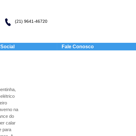
(21) 9641-46720
Social
Fale Conosco
entinha,
létrico
eiro
inverno na
ance do
er calar
e para