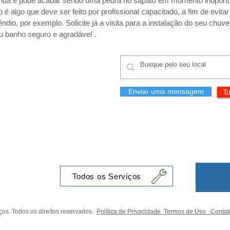
vida e pode acabar sendo uma pedra no sapato em momento inoport
 é algo que deve ser feito por profissional capacitado, a fim de evita
io, por exemplo. Solicite já a visita para a instalação do seu chuve
eu banho seguro e agradável .
Enviar uma mensagem
To
Todos os Serviços
os. Todos os direitos reservados.
Política de Privacidade
Termos de Uso
Contat