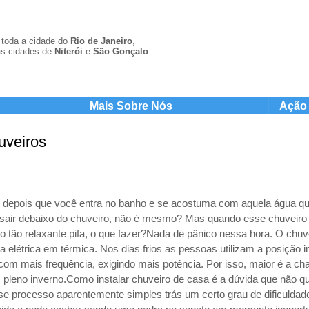
toda a cidade do
Rio de Janeiro
,
s cidades de
Niterói
e
São Gonçal
o
Mais Sobre Nós
Ação 
uveiros
o, depois que você entra no banho e se acostuma com aquela água qu
sair debaixo do chuveiro, não é mesmo? Mas quando esse chuveiro e
 tão relaxante pifa, o que fazer?Nada de pânico nessa hora. O chuv
ia elétrica em térmica. Nos dias frios as pessoas utilizam a posição 
com mais frequência, exigindo mais potência. Por isso, maior é a ch
 pleno inverno.Como instalar chuveiro de casa é a dúvida que não qu
e processo aparentemente simples trás um certo grau de dificuldad