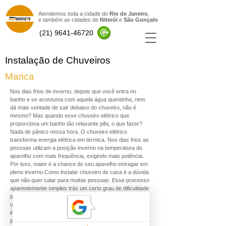
Atendemos toda a cidade do
Rio de Janeiro
,
e também as cidades de
Niterói
e
São Gonçal
o
(21) 9641-46720
Instalação de Chuveiros
Marica
Nos dias frios de inverno, depois que você entra no
banho e se acostuma com aquela água quentinha, nem
dá mais vontade de sair debaixo do chuveiro, não é
mesmo? Mas quando esse chuveiro elétrico que
proporciona um banho tão relaxante pifa, o que fazer?
Nada de pânico nessa hora. O chuveiro elétrico
transforma energia elétrica em térmica. Nos dias frios as
pessoas utilizam a posição inverno na temperatura do
aparelho com mais frequência, exigindo mais potência.
Por isso, maior é a chance do seu aparelho estragar em
pleno inverno.Como instalar chuveiro de casa é a dúvida
que não quer calar para muitas pessoas. Esse processo
aparentemente simples trás um certo grau de dificuldade
para quem nunca fez isso na vida e pode acabar sendo
uma pedra no sapato em momento inoportunos. A
instalação de um chuveiro é algo que deve ser feito por
profissional capacitado, a fim de evitar maiores