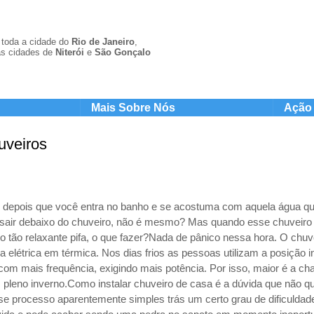
toda a cidade do
Rio de Janeiro
,
s cidades de
Niterói
e
São Gonçal
o
Mais Sobre Nós
Ação 
uveiros
o, depois que você entra no banho e se acostuma com aquela água qu
sair debaixo do chuveiro, não é mesmo? Mas quando esse chuveiro e
 tão relaxante pifa, o que fazer?Nada de pânico nessa hora. O chuv
ia elétrica em térmica. Nos dias frios as pessoas utilizam a posição 
com mais frequência, exigindo mais potência. Por isso, maior é a ch
 pleno inverno.Como instalar chuveiro de casa é a dúvida que não qu
e processo aparentemente simples trás um certo grau de dificuldad