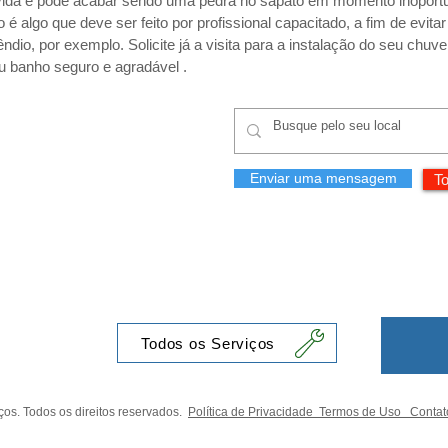
vida e pode acabar sendo uma pedra no sapato em momento inoport
 é algo que deve ser feito por profissional capacitado, a fim de evita
io, por exemplo. Solicite já a visita para a instalação do seu chuve
eu banho seguro e agradável .
Enviar uma mensagem
To
Todos os Serviços
os. Todos os direitos reservados.
Política de Privacidade
Termos de Uso
Contat