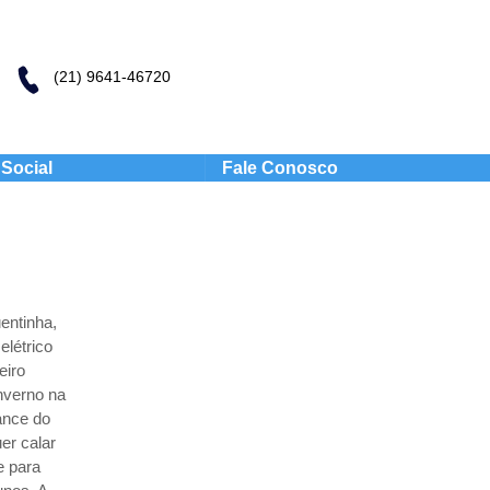
(21) 9641-46720
Social
Fale Conosco
entinha,
létrico
eiro
inverno na
ance do
er calar
e para