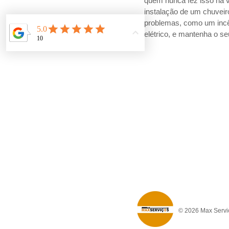
quem nunca fez isso na 
instalação de um chuveiro
problemas, como um incênd
elétrico, e mantenha o s
© 2026 Max Serviç