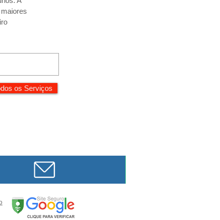
unos. A
r maiores
iro
dos os Serviços
o