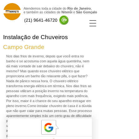
Atendemos toda a cidade do
Rio de Janeiro
,
e também as cidades de
Niterói
e
São Gonçal
o
(21) 9641-46720
Instalação de Chuveiros
Campo Grande
Nos dias frios de inverno, depois que você entra no
banho e se acostuma com aquela água quentinha, nem
dá mais vontade de sair debaixo do chuveiro, não é
mesmo? Mas quando esse chuveiro elétrico que
proporciona um banho tão relaxante pifa, o que fazer?
Nada de pânico nessa hora. O chuveiro elétrico
transforma energia elétrica em térmica. Nos dias frios as
pessoas utilizam a posição inverno na temperatura do
aparelho com mais frequência, exigindo mais potência.
Por isso, maior é a chance do seu aparelho estragar em
pleno inverno.Como instalar chuveiro de casa é a dúvida
que não quer calar para muitas pessoas. Esse processo
aparentemente simples trás um certo grau de dificuldade
para quem nunca fez isso na vida e pode acabar sendo
uma pedra no sapato em momento inoportunos. A
instalação de um chuveiro é algo que deve ser feito por
profissional capacitado, a fim de evitar maiores