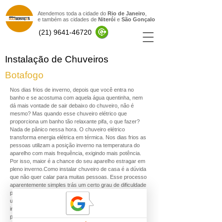
Atendemos toda a cidade do
Rio de Janeiro
,
e também as cidades de
Niterói
e
São Gonçal
o
(21) 9641-46720
Instalação de Chuveiros
Botafogo
Nos dias frios de inverno, depois que você entra no
banho e se acostuma com aquela água quentinha, nem
dá mais vontade de sair debaixo do chuveiro, não é
mesmo? Mas quando esse chuveiro elétrico que
proporciona um banho tão relaxante pifa, o que fazer?
Nada de pânico nessa hora. O chuveiro elétrico
transforma energia elétrica em térmica. Nos dias frios as
pessoas utilizam a posição inverno na temperatura do
aparelho com mais frequência, exigindo mais potência.
Por isso, maior é a chance do seu aparelho estragar em
pleno inverno.Como instalar chuveiro de casa é a dúvida
que não quer calar para muitas pessoas. Esse processo
aparentemente simples trás um certo grau de dificuldade
para quem nunca fez isso na vida e pode acabar sendo
uma pedra no sapato em momento inoportunos. A
instalação de um chuveiro é algo que deve ser feito por
profissional capacitado, a fim de evitar maiores