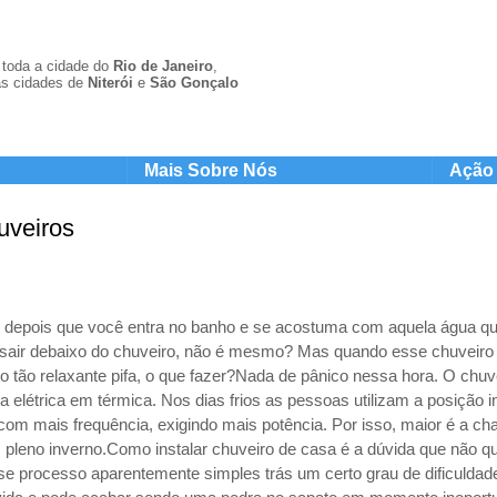
toda a cidade do
Rio de Janeiro
,
s cidades de
Niterói
e
São Gonçal
o
Mais Sobre Nós
Ação 
uveiros
o, depois que você entra no banho e se acostuma com aquela água qu
sair debaixo do chuveiro, não é mesmo? Mas quando esse chuveiro e
 tão relaxante pifa, o que fazer?Nada de pânico nessa hora. O chuv
ia elétrica em térmica. Nos dias frios as pessoas utilizam a posição 
com mais frequência, exigindo mais potência. Por isso, maior é a ch
 pleno inverno.Como instalar chuveiro de casa é a dúvida que não qu
e processo aparentemente simples trás um certo grau de dificuldad