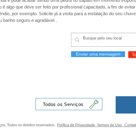
vida e pode acabar sendo uma pedra no sapato em momento inoport
 é algo que deve ser feito por profissional capacitado, a fim de evita
io, por exemplo. Solicite já a visita para a instalação do seu chuve
eu banho seguro e agradável .
Enviar uma mensagem
To
Todos os Serviços
os. Todos os direitos reservados.
Política de Privacidade
Termos de Uso
Contat