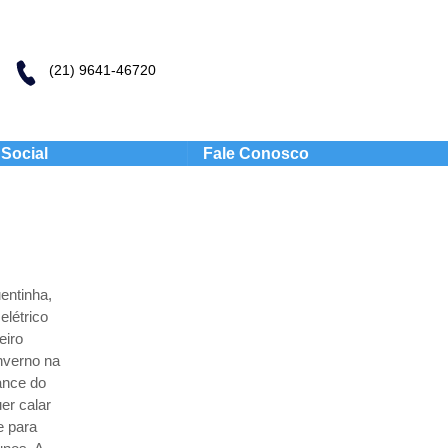
(21) 9641-46720
Social
Fale Conosco
entinha,
létrico
eiro
inverno na
ance do
er calar
e para