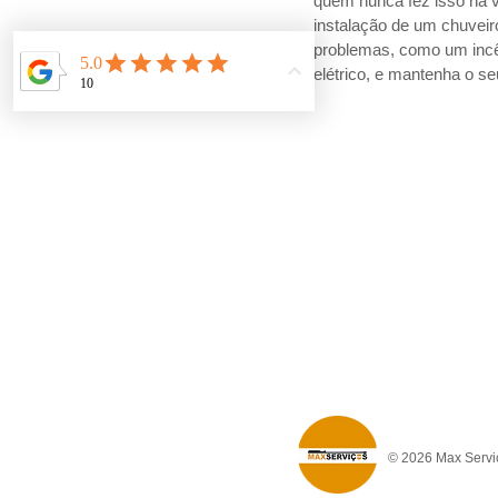
quem nunca fez isso na 
instalação de um chuveiro
problemas, como um incênd
elétrico, e mantenha o s
© 2026 Max Serviç