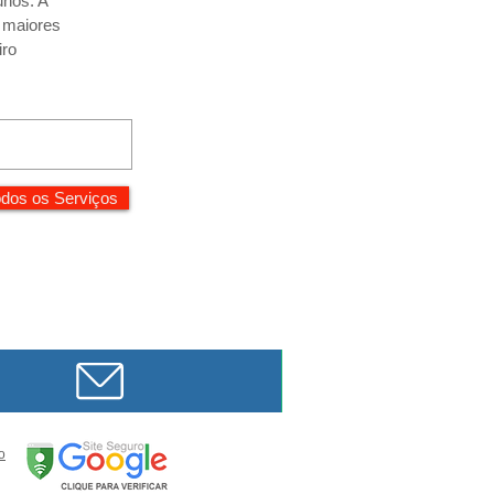
unos. A
r maiores
iro
dos os Serviços
o